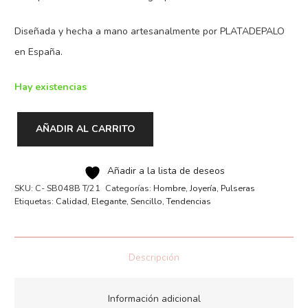
Diseñada y hecha a mano artesanalmente por PLATADEPALO
en España.
Hay existencias
AÑADIR AL CARRITO
Pulsera
Skull
Añadir a la lista de deseos
PLATADEPALO
SKU:
C- SB048B T/21
Categorías:
Hombre
,
Joyería
,
Pulseras
cantidad
Etiquetas:
Calidad
,
Elegante
,
Sencillo
,
Tendencias
Descripción
Información adicional