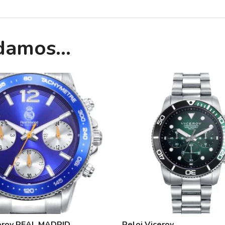
ndamos…
ceroy REAL MADRID
Reloj Viceroy