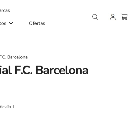
rcas
tos
Ofertas
 F.C. Barcelona
ial F.C. Barcelona
68-35 T