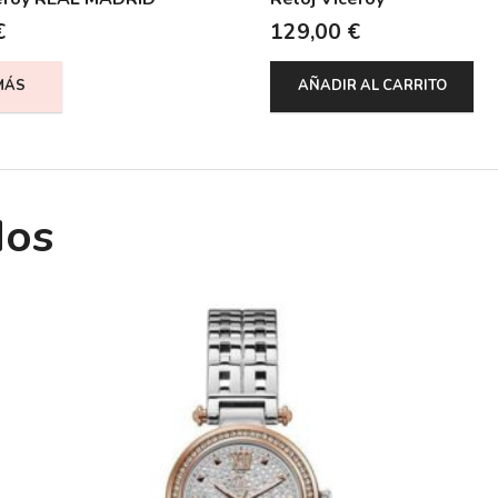
€
129,00
€
MÁS
AÑADIR AL CARRITO
dos