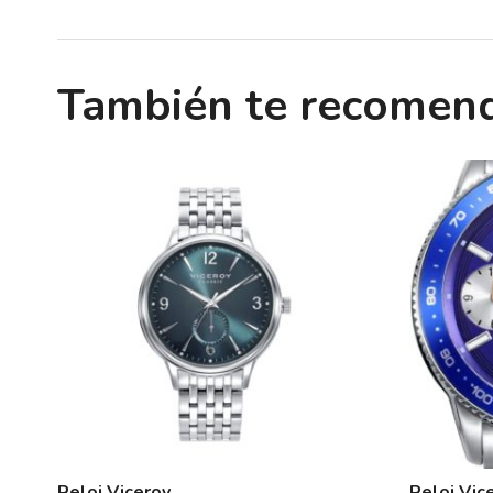
También te recome
Reloj Viceroy
Reloj Vi